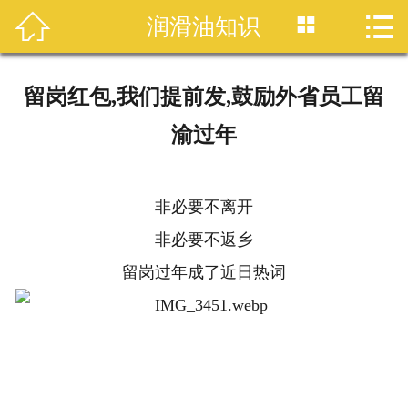




润滑油知识
首页
产品中心
留岗红包,我们提前发,鼓励外省员工留
品牌介绍
渝过年
企业介绍
非必要不离开
企业文化
非必要不返乡
员工风采
留岗过年成了近日热词
润滑油百科
服务与报表
联系我们